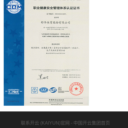
联系开云 (KAIYUN)官网 - 中国开云集团首页