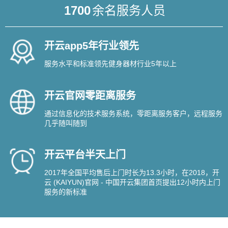
1700
余名服务人员
开云app5年行业领先
服务水平和标准领先健身器材行业5年以上
开云官网零距离服务
通过信息化的技术服务系统，零距离服务客户，远程服务
几乎随叫随到
开云平台半天上门
2017年全国平均售后上门时长为13.3小时，在2018，开
云 (KAIYUN)官网 - 中国开云集团首页提出12小时内上门
服务的新标准