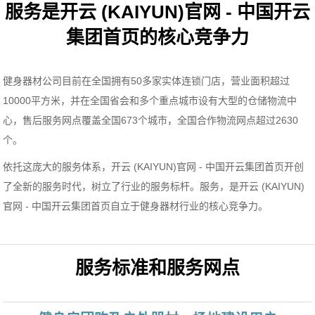
服务是开云 (KAIYUN)官网 - 中国开云
集团首页的核心竞争力
健身器材公司目前在全国拥有50多家实体连锁门店，营业面积超过
10000平方米，并在全国省会和多个重点城市设有大型的仓储物流中
心，售后服务网点覆盖全国673个城市，全国合作物流网点超过2630
个。
依托这庞大的服务体系，开云 (KAIYUN)官网 - 中国开云集团首页开创
了全新的服务时代，树立了行业的服务标杆。服务，是开云 (KAIYUN)
官网 - 中国开云集团首页自立于健身器材行业的核心竞争力。
服务标准和服务网点