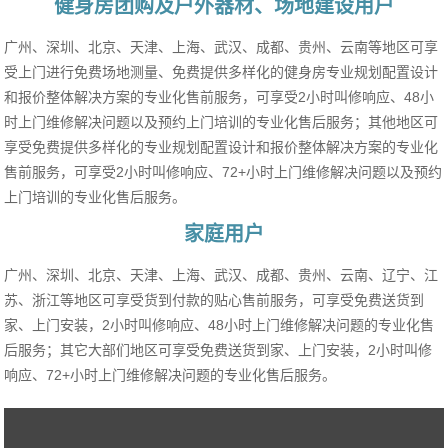
健身房团购及户外器材、场地建设用户
广州、深圳、北京、天津、上海、武汉、成都、贵州、云南等地区可享
受上门进行免费场地测量、免费提供多样化的健身房专业规划配置设计
和报价整体解决方案的专业化售前服务，可享受2小时叫修响应、48小
时上门维修解决问题以及预约上门培训的专业化售后服务；其他地区可
享受免费提供多样化的专业规划配置设计和报价整体解决方案的专业化
售前服务，可享受2小时叫修响应、72+小时上门维修解决问题以及预约
上门培训的专业化售后服务。
家庭用户
广州、深圳、北京、天津、上海、武汉、成都、贵州、云南、辽宁、江
苏、浙江等地区可享受货到付款的贴心售前服务，可享受免费送货到
家、上门安装，2小时叫修响应、48小时上门维修解决问题的专业化售
后服务；其它大部们地区可享受免费送货到家、上门安装，2小时叫修
响应、72+小时上门维修解决问题的专业化售后服务。