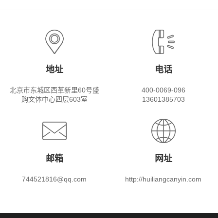
地址
电话
北京市东城区西革新里60号盛
400-0069-096
购文体中心四层603室
13601385703
邮箱
网址
744521816@qq.com
http://huiliangcanyin.com