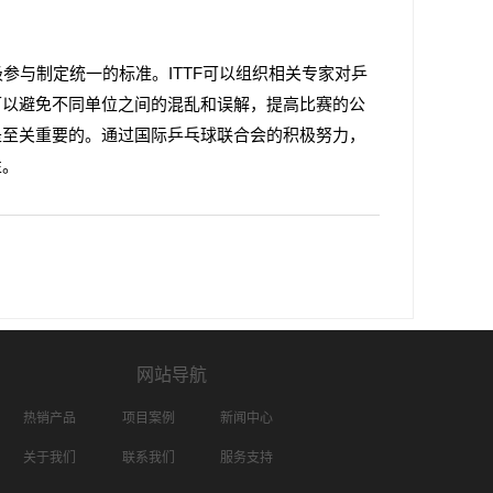
参与制定统一的标准。ITTF可以组织相关专家对乒
可以避免不同单位之间的混乱和误解，提高比赛的公
是至关重要的。通过国际乒乓球联合会的积极努力，
性。
网站导航
热销产品
项目案例
新闻中心
关于我们
联系我们
服务支持