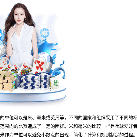
的单位可以是米、毫米或英尺等，不同的国家和组织采用了不同的
范围内的比赛造成了一定的困扰。米和毫米的比较一些乒乓球爱好
米作为单位可以避免小数点的出现，简化了计算和规则制定的过程