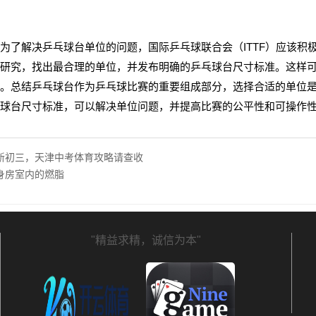
为了解决乒乓球台单位的问题，国际乒乓球联合会（ITTF）应该积极
研究，找出最合理的单位，并发布明确的乒乓球台尺寸标准。这样
。总结乒乓球台作为乒乓球比赛的重要组成部分，选择合适的单位
球台尺寸标准，可以解决单位问题，并提高比赛的公平性和可操作
 @新初三，天津中考体育攻略请查收
 健身房室内的燃脂
"精益求精，诚信为本"