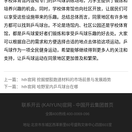
学校体育馆内设有专门的乒乓球训练场地，为学生提供了锻炼和
培养兴趣的机会。同时，学校体育馆也向社区开放，让居民们可
以享受这些设施带来的乐趣。总结总体而言，同景地区有许多地
方都可以找到乒乓球台。不论是场馆内、社区公园还是学校体育
馆，都是乒乓球爱好者们锻炼和享受乒乓球乐趣的好去处。大家
可以根据自己的需求和方便选择合适的地点去体验这项运动。乒
乓球作为一项全民健身运动，希望能够继续得到更多人的关注和
支持，让乒乓球运动在同景地区更加普及和繁荣。
上一篇：
hth官网 挖掘塑胶跑道材料的市场前景与发展趋势
下一篇：
hth官网 哈野室内乒乓球台在哪
联系开云 (KAIYUN)官网 - 中国开云集团首页
全国400热线:400-0069-096
地址:北京市东城区西革新里60号盛购文体中心四层603室