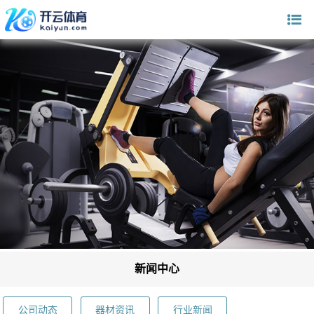
新闻中心
公司动态
器材资讯
行业新闻