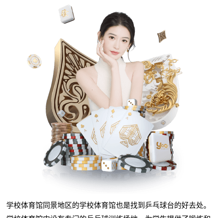
学校体育馆同景地区的学校体育馆也是找到乒乓球台的好去处。