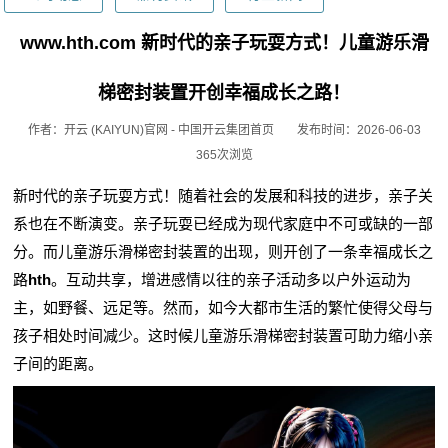
www.hth.com 新时代的亲子玩耍方式！儿童游乐滑
梯密封装置开创幸福成长之路！
作者：开云 (KAIYUN)官网 - 中国开云集团首页
发布时间：2026-06-03
365次浏览
新时代的亲子玩耍方式！随着社会的发展和科技的进步，亲子关
系也在不断演变。亲子玩耍已经成为现代家庭中不可或缺的一部
分。而儿童游乐滑梯密封装置的出现，则开创了一条幸福成长之
路
hth
。互动共享，增进感情以往的亲子活动多以户外运动为
主，如野餐、远足等。然而，如今大都市生活的繁忙使得父母与
孩子相处时间减少。这时候儿童游乐滑梯密封装置可助力缩小亲
子间的距离。